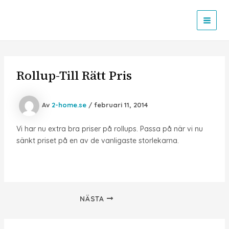
Hoppa
till
MAI
innehåll
MEN
Rollup-Till Rätt Pris
Av
2-home.se
/
februari 11, 2014
Vi har nu extra bra priser på rollups. Passa på när vi nu
sänkt priset på en av de vanligaste storlekarna.
Inläggsnavigering
NÄSTA