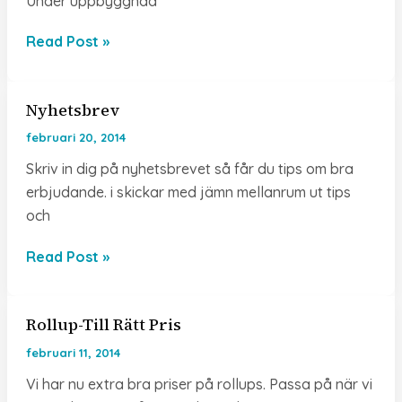
Under uppbyggnad
Anteckningsblock
Read Post »
Nyhetsbrev
februari 20, 2014
Skriv in dig på nyhetsbrevet så får du tips om bra
erbjudande. i skickar med jämn mellanrum ut tips
och
Nyhetsbrev
Read Post »
Rollup-Till Rätt Pris
februari 11, 2014
Vi har nu extra bra priser på rollups. Passa på när vi