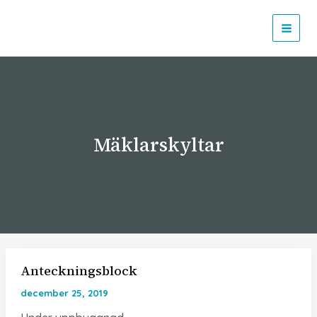
Hoppa
till
MAI
innehåll
MEN
Mäklarskyltar
Anteckningsblock
december 25, 2019