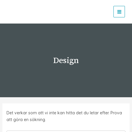
Hoppa
till
MAI
innehåll
MEN
Design
Det verkar som att vi inte kan hitta det du letar efter. Prova
att göra en sökning.