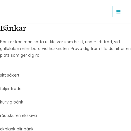
Hoppa
till
MAI
innehåll
Bänkar
MEN
Bänkar kan man sätta ut lite var som helst, under ett träd, vid
grillplatsen eller bara vid husknuten. Prova dig fram tills du hittar en
plats som ger dig ro.
sitt säkert
följer trädet
kurvig bänk
råutskuren ekskiva
ekplank blir bänk